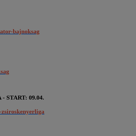
ator-bajnoksag
ksag
START: 09.04.
zsiroskenyerliga