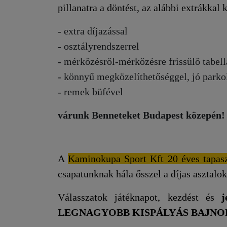
pillanatra a döntést, az alábbi extrákkal 
- extra díjazással
- osztályrendszerrel
- mérkőzésről-mérkőzésre frissülő tabell
- könnyű megközelíthetőséggel, jó parko
- remek büfével
várunk Benneteket Budapest közepén!
A
Kaminokupa Sport Kft 20 éves tapasz
csapatunknak hála ősszel a díjas asztalok
Válasszatok játéknapot, kezdést és
LEGNAGYOBB KISPÁLYÁS BAJNO