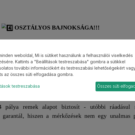
N
OSZTÁLYOS BAJNOKSÁGA!!!
 Budapest központjában a Soroksári úti Labdakert Spor
minden weboldal, Mi is sütiket használunk a felhasználói viselkedés
ésére. Kattints a "Beállítások testreszabása" gombra a sütikkel
N! A liga a kaminokupa.hu legtradicionálisabb bajn
olatos további információkért és testreszabási lehetőségekért vag
olt az első bajnokság, amit kiírtunk
(a Dobó FC ny
nts az összes süti elfogadása gombra.
 a
Labdakert Sportklub
-ban megrendezésre kerülő kis
ítások testreszabása
Összes süti elfoga
hetőek vissza...
pálya remek alapot biztosít - utóbbi ráadásul 
 is garantál, hiszen a mérkőzések nem egy unalmas 