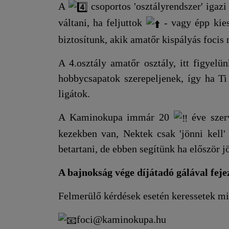
A
csoportos 'osztályrendszer' igaz
váltani, ha feljuttok
- vagy épp kie
biztosítunk, akik amatőr kispályás focis
A 4.osztály amatőr osztály, itt figyel
hobbycsapatok szerepeljenek, így ha Ti
ligátok.
A Kaminokupa immár 20
éve szerv
kezekben van, Nektek csak 'jönni kell' 
betartani, de ebben segítünk ha először jö
A bajnokság vége díjátadó gálával feje
Felmerülő kérdések esetén keressetek mi
foci@kaminokupa.hu