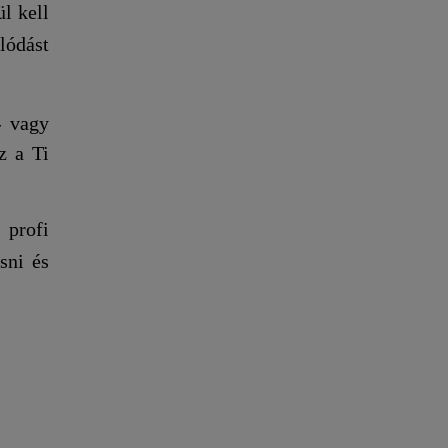
l kell
lódást
- vagy
z a Ti
 profi
sni és