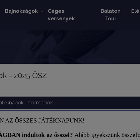
k
Bajnokságok
Céges
Balaton
Elé
versenyek
Tour
ok - 2025 ŐSZ
átéknapok, információk
N AZ ÖSSZES JÁTÉKNAPUNK!
AN indultok az ősszel?
Alább igyekszünk összefo