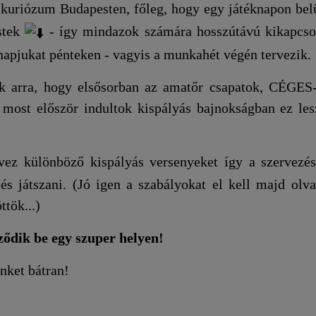
i kuriózum Budapesten, főleg, hogy egy játéknapon belü
stek
- így mindazok számára hosszútávú kikapcso
 napjukat pénteken - vagyis a munkahét végén tervezik.
ünk arra, hogy elsősorban az amatőr csapatok, CÉGES
 most először indultok kispályás bajnokságban ez les
ez különböző kispályás versenyeket így a szervezés
és játszani. (Jó igen a szabályokat el kell majd olva
ttök...)
ződik be egy szuper helyen!
nket bátran!