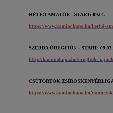
HÉTFŐ AMATŐR - START: 09.01.
https://www.kaminokupa.hu/hetfoi-am
SZERDA ÖREGFIÚK - START: 09.03.
http://kaminokupa.hu/oregfiuk-bajno
CSÜTÖRTÖK ZSÍROSKENYÉRLIGA - 
https://www.kaminokupa.hu/csutortok-