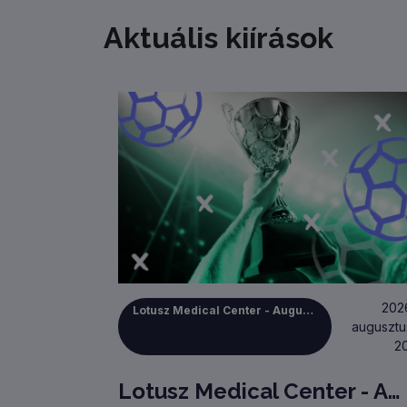
+
−
Aktuális kiírások
202
Lotusz Medical Center - Augusztus 20-i Zsíroskenyérkupa
augusztu
20
Lotusz Medical Center - Augusztus 20-i Zsíroskenyérkupa