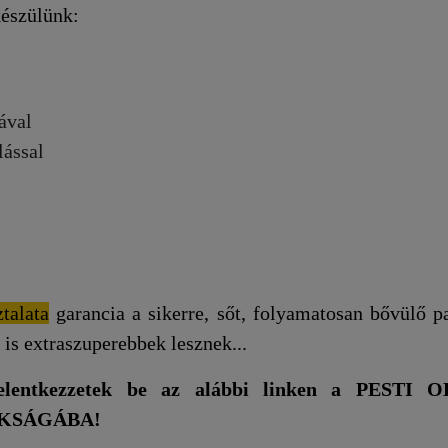
készülünk:
ával
lással
talata
garancia a sikerre, sőt, folyamatosan bővülő pa
 is extraszuperebbek lesznek...
jelentkezzetek be az alábbi linken a PESTI 
KSÁGÁBA!