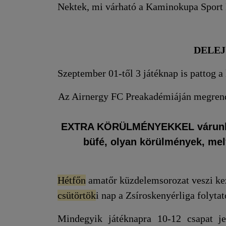
Nektek, mi várható a Kaminokupa Sport 
DELEJ
Szeptember 01-től 3 játéknap is pattog a
Az Airnergy FC Preakadémiáján megrende
EXTRA KÖRÜLMÉNYEKKEL várunk Ben
büfé, olyan körülmények, me
Hétfőn
amatőr küzdelemsorozat veszi ke
csütörtök
i nap a Zsíroskenyérliga folyta
Mindegyik játéknapra 10-12 csapat je