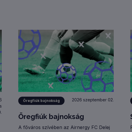
6
2026 szeptember 02.
Öregfiúk bajnokság
s
.
Öregfiúk bajnokság
A főváros szívében az Airnergy FC Delej