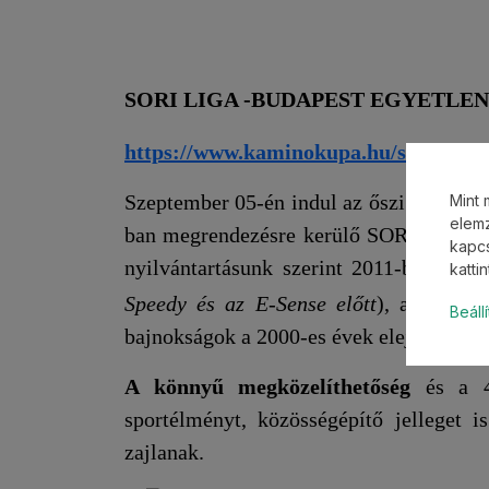
SORI LIGA -BUDAPEST EGYETLE
https://www.kaminokupa.hu/sori-liga
Szeptember 05-én indul az őszi szezon a
Mint 
elemz
ban megrendezésre kerülő SORI LIGÁBA
kapcs
nyilvántartásunk szerint 2011-ben
v
katti
Speedy és az E-Sense előtt
), azonban
Beáll
bajnokságok a 2000-es évek elejére vezet
A könnyű megközelíthetőség
és a 4 
sportélményt, közösségépítő jelleget
zajlanak.