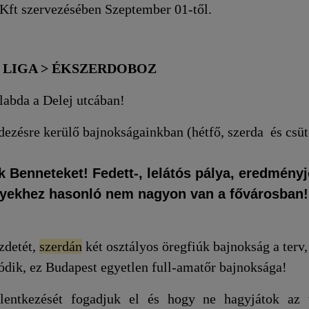
Kft szervezésében Szeptember 01-től.
 LIGA > ÉKSZERDOBOZ
 labda a Delej utcában!
zésre kerülő bajnokságainkban (hétfő, szerda és csüt
neteket! Fedett-, lelátós pálya, eredményj
lyekhez hasonló nem nagyon van a fővárosban!
zdetét,
szerdán
két osztályos öregfiúk bajnokság a terv,
tódik, ez Budapest egyetlen full-amatőr bajnoksága!
lentkezését fogadjuk el és hogy ne hagyjátok az 