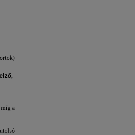
örtök)
elző,
 míg a
utolsó