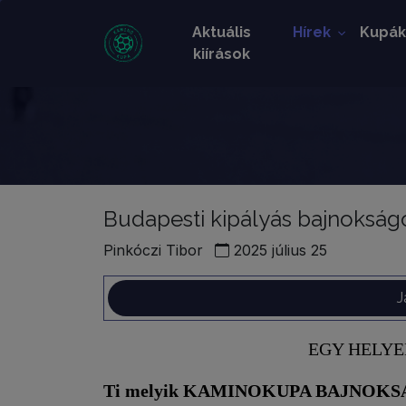
Aktuális
Hírek
Kupá
kiírások
Budapesti kipályás bajnokság
Pinkóczi Tibor
2025 július 25
J
EGY HELYE
Ti melyik KAMINOKUPA BAJNOKSÁGB