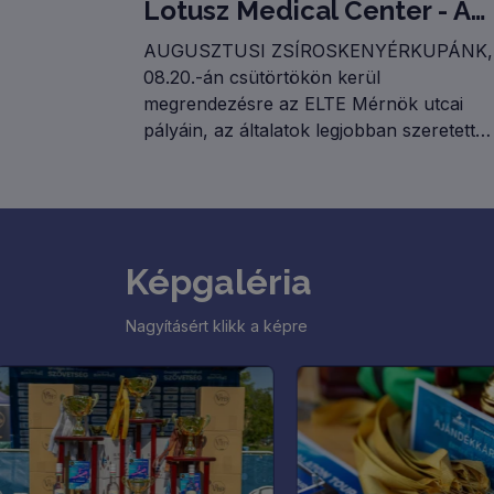
Lotusz Medical Center - Augusztus 20-i Zsíroskenyérkupa
AUGUSZTUSI ZSÍROSKENYÉRKUPÁNK,
08.20.-án csütörtökön kerül
megrendezésre az ELTE Mérnök utcai
pályáin, az általatok legjobban szeretett
FULL AMATŐR KATEGÓRIÁBAN! A
megmérettetésre terveink szerint 40
csapatot tudunk fogadni, akik két
csoportkörben játszanak majd. Reggeli
csoportkör: 8.00.-10.45.Délelőtti
Képgaléria
csoportkör: 10.45.-13.30.Rájátszás:
13.30.-15.30.
Nagyításért klikk a képre