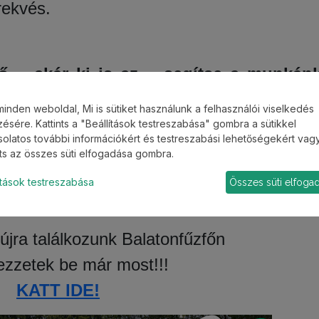
rekvés.
tő – akár ki is az – segítse a munkán
géig!
minden weboldal, Mi is sütiket használunk a felhasználói viselkedés
ésére. Kattints a "Beállítások testreszabása" gombra a sütikkel
olatos további információkért és testreszabási lehetőségekért vag
nts az összes süti elfogadása gombra.
ítások testreszabása
Összes süti elfoga
újra találkozunk Balatonfűzfőn
ezzetek be már most!!!
KATT IDE!