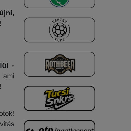
jni,
!
lül -
s ami
!
otok!
vitás