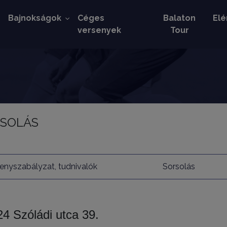
k
Bajnokságok
Céges
Balaton
Elé
versenyek
Tour
ORSOLÁS
enyszabályzat, tudnivalók
Sorsolás
24 Szóládi utca 39.