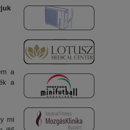
rjuk
em a
zék a
y mi
 illő