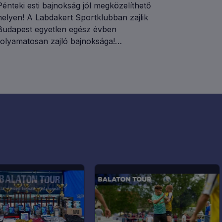
Pénteki esti bajnokság jól megközelíthető
helyen! A Labdakert Sportklubban zajlik
Budapest egyetlen egész évben
folyamatosan zajló bajnoksága!
Köszönhetően a 4 pályának és az
osztályrendszernek rendre 50 (!) csapattal
zajlik Ligánk! GYERTEK TI IS!