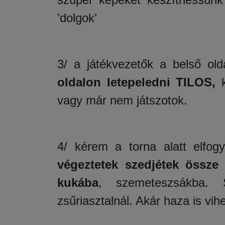
’dolgok’
3/ a játékvezetők a belső ol
oldalon letepeledni TILOS,
k
vagy már nem játszotok.
4/ kérem a torna alatt elfog
végeztetek szedjétek össze
kukába
, szemeteszsákba. 
zsűriasztalnál. Akár haza is vihe