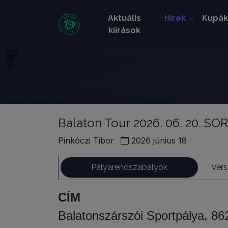
Aktuális
Hírek
Kupá
kiírások
Balaton Tour 2026. 06. 20. S
Pinkóczi Tibor
2026 június 18
Pályarendszabályok
Vers
CÍM
Balatonszárszói Sportpálya, 86