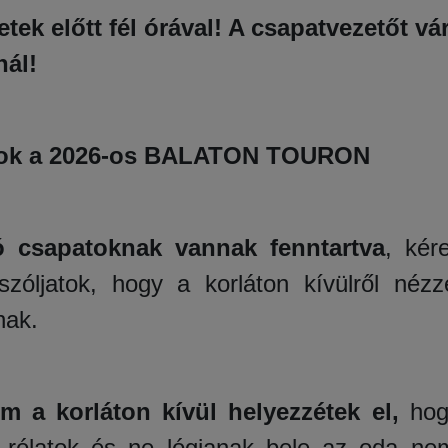
tek előtt fél órával! A csapatvezetőt vá
nál!
ok a 2026-os
BALATON TOURON
ó csapatoknak vannak fenntartva
, kér
szóljatok, hogy a korláton kívülről néz
nak.
em a korláton kívül helyezzétek el,
hog
 rólatok és ne lógjanak bele az oda nem