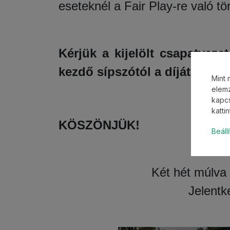
eseteknél a Fair Play-re való tö
Kérjük a kijelölt csapatveze
kezdő sípszótól a díjátadó vé
Mint 
elemz
kapcs
katti
KÖSZÖNJÜK!
Beáll
Két hét múlva 
Jelentk