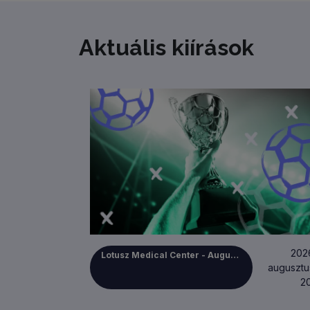
+
−
Aktuális kiírások
202
Lotusz Medical Center - Augusztus 20-i Zsíroskenyérkupa
augusztu
20