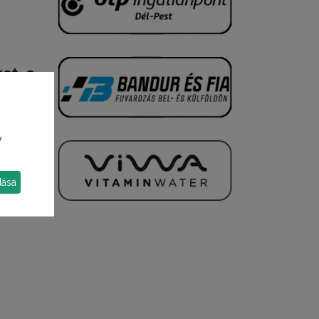
kat a
y
dása