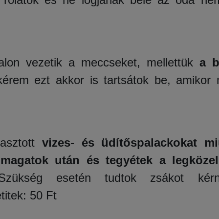
dalon vezetik a meccseket, mellettük
a b
érem ezt akkor is tartsátok be, amikor
yasztott
vizes- és üdítőspalackokat mi
 magatok után és tegyétek a legközel
Szükség esetén tudtok zsákot kér
titek: 50 Ft