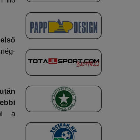
első
 még-
után
ebbi
ni a