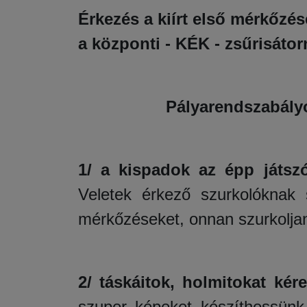
Érkezés a kiírt első mérkőzése
a központi - KÉK - zsűrisátor
Pályarendszabály
1/
a kispadok az épp játsz
Veletek érkező szurkolóknak 
mérkőzéseket, onnan szurkolja
2/ táskáitok, holmitokat kér
szuper képeket készíthessünk