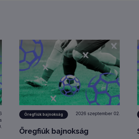
6
2026 szeptember 02.
Öregfiúk bajnokság
s
.
Öregfiúk bajnokság