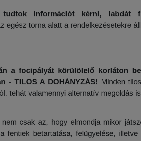
 tudtok információt kérni, labdát fú
 egész torna alatt a rendelkezésetekre áll
n a focipályát körülölelő korláton be
yán - TILOS A DOHÁNYZÁS!
Minden tilo
ól, tehát valamennyi alternatív megoldás is
 nem csak az, hogy elmondja mikor játsz
fentiek betartatása, felügyelése, illetve 