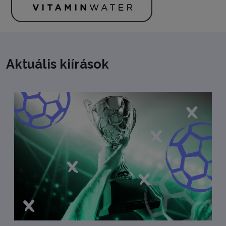
Leaflet
| ©
OpenStreetMap
contributors
+
−
Aktuális kiírások