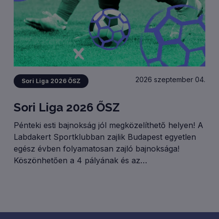
2026 szeptember 04.
Sori Liga 2026 ŐSZ
Sori Liga 2026 ŐSZ
Pénteki esti bajnokság jól megközelíthető helyen! A
Labdakert Sportklubban zajlik Budapest egyetlen
egész évben folyamatosan zajló bajnoksága!
Köszönhetően a 4 pályának és az
osztályrendszernek rendre 50 (!) csapattal zajlik
Ligánk! GYERTEK TI IS!