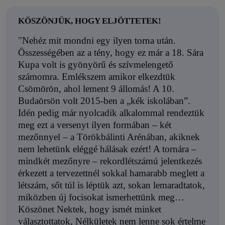
KÖSZÖNJÜK, HOGY ELJÖTTETEK!
"Nehéz mit mondni egy ilyen torna után.
Összességében az a tény, hogy ez már a 18. Sára
Kupa volt is gyönyörű és szívmelengető
számomra. Emlékszem amikor elkezdtük
Csömörön, ahol lement 9 állomás! A 10.
Budaörsön volt 2015-ben a „kék iskolában”.
Idén pedig már nyolcadik alkalommal rendeztük
meg ezt a versenyt ilyen formában – két
mezőnnyel – a Törökbálinti Arénában, akiknek
nem lehetünk eléggé hálásak ezért! A tornára –
mindkét mezőnyre – rekordlétszámú jelentkezés
érkezett a tervezettnél sokkal hamarabb meglett a
létszám, sőt túl is léptük azt, sokan lemaradtatok,
miközben új focisokat ismerhettünk meg…
Köszönet Nektek, hogy ismét minket
választottatok, Nélkületek nem lenne sok értelme