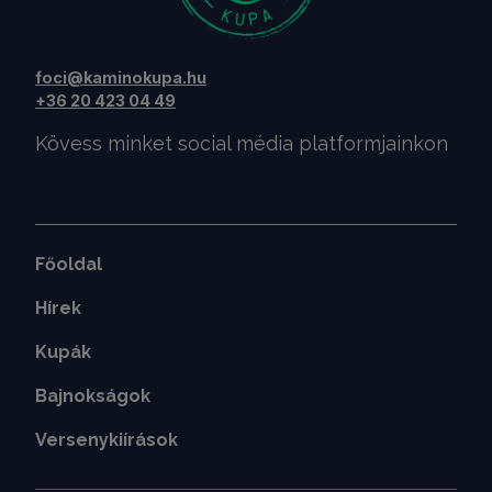
foci@kaminokupa.hu
+36 20 423 04 49
Kövess minket social média platformjainkon
Főoldal
Hírek
Kupák
Bajnokságok
Versenykiírások