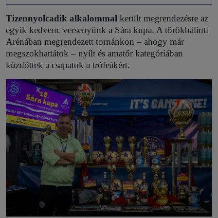
Tizennyolcadik alkalommal
került megrendezésre az
egyik kedvenc versenyünk a Sára kupa. A törökbálinti
Arénában megrendezett tornánkon – ahogy már
megszokhattátok – nyílt és amatőr kategóriában
küzdöttek a csapatok a trófeákért.