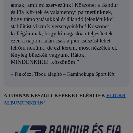
annak, amit mi szervezünk! Köszönet a Bandur
és Fia Kft-nek és valamennyi partnerünknek,
hogy támogatásukkal és állandó jelenlétükkel
stabilitást visznek versenyeinkbe! Köszönet
kollégáimnak, hogy kimagaslóan teljesítettek
ezen a napon, talán csak a pici csúszást lehet
felróni nekünk, de ezt kérem, most nézzétek el,
tényleg büszkék vagyunk Rátok,
MINDENKIRE! Köszönöm!"
– Pinkóczi Tibor, alapító – Kaminokupa Sport Kft
A TORNÁN KÉSZÜLT KÉPEKET ELÉRITEK
FLICKR
ALBUMUNKBAN!