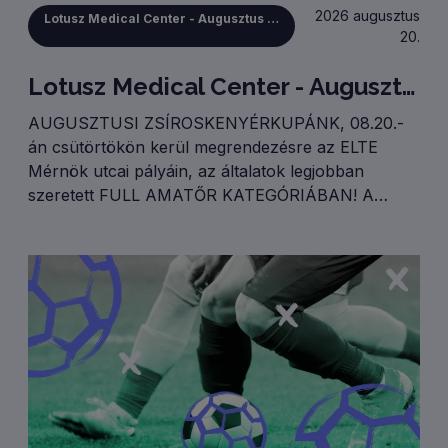
2026 augusztus
Lotusz Medical Center - Augusztus 20-i Zsíroskenyérkupa
20.
Lotusz Medical Center - Augusztus 20-i Zsíroskenyérkupa
AUGUSZTUSI ZSÍROSKENYÉRKUPÁNK, 08.20.-
án csütörtökön kerül megrendezésre az ELTE
Mérnök utcai pályáin, az általatok legjobban
szeretett FULL AMATŐR KATEGÓRIÁBAN! A
megmérettetésre terveink szerint 40 csapatot
tudunk fogadni, akik két csoportkörben játszanak
majd. Reggeli csoportkör: 8.00.-10.45.Délelőtti
csoportkör: 10.45.-13.30.Rájátszás: 13.30.-15.30.