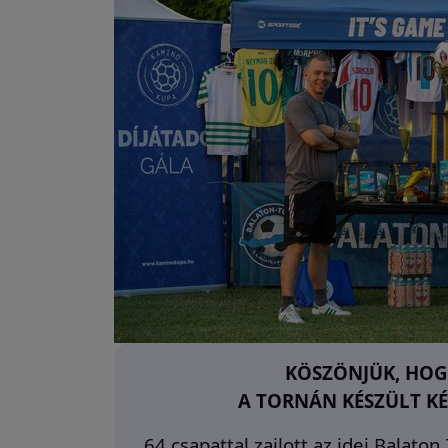
KÖSZÖNJÜK, HOGY
A TORNÁN KÉSZÜLT KÉ
64 csapattal zajlott az idei Balato