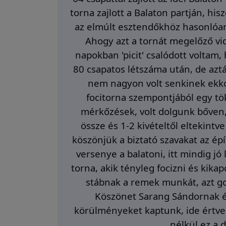
torna zajlott a Balaton partján, his
az elmúlt esztendőkhöz hasonlóan
Ahogy azt a tornát megelőző vid
napokban 'picit' csalódott voltam,
80 csapatos létszáma után, de azt
nem nagyon volt senkinek ekko
focitorna szempontjából egy tök
mérkőzések, volt dolgunk bőven
össze és 1-2 kivételtől eltekintv
köszönjük a biztató szavakat az épí
versenye a balatoni, itt mindig j
torna, akik tényleg focizni és kik
stábnak a remek munkát, azt 
Köszönet Sarang Sándornak é
körülményeket kaptunk, ide értve 
nélkül ez a 