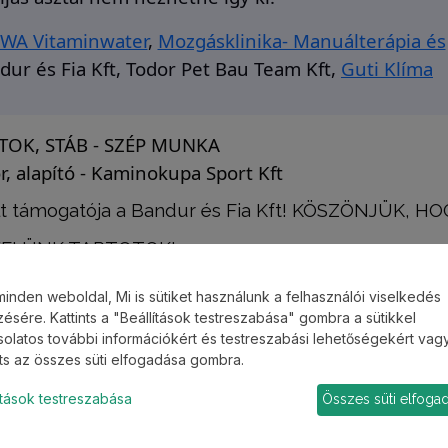
IWA Vitaminwater
,
Mozgásklinika- Manuálterápia és
dur és Fia Kft,
Todor Pet Bau Team Kft,
Guti Klíma
TOK, STÁB - SZÉP MUNKA
or, alapító - Kaminokupa Sport Kft
 támogatója a Bandur és Fia Kft! KÖSZÖNJÜK, HO
ELÜNK TARTOTOK!
minden weboldal, Mi is sütiket használunk a felhasználói viselkedés
ésére. Kattints a "Beállítások testreszabása" gombra a sütikkel
olatos további információkért és testreszabási lehetőségekért vag
nts az összes süti elfogadása gombra.
ítások testreszabása
Összes süti elfoga
a újra találkozunk Balatonfűzfőn