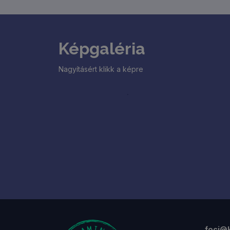
megmérettetésre terveink szerint 40
csapatot tudunk fogadni, akik két
csoportkörben játszanak majd. Reggeli
csoportkör: 8.00.-10.45.Délelőtti
Képgaléria
csoportkör: 10.45.-13.30.Rájátszás:
13.30.-15.30.
Nagyításért klikk a képre
foci@