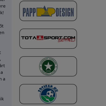
yre
k!
őt
ben
t
,
árt
 a
m a
ik