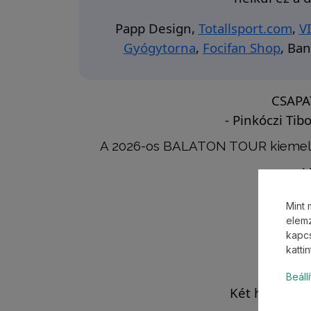
Papp Design,
Totallsport.com
,
V
Gyógytorna
,
Focifan Shop
,
Ban
CSAPA
- Pinkóczi Tib
A 2026-os BALATON TOUR kiemelt
V
Mint 
elemz
kapcs
katti
Beáll
Két hét múlv