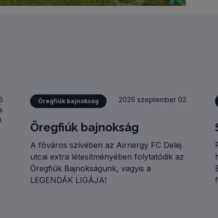
6
2026 szeptember 02.
Öregfiúk bajnokság
s
.
Öregfiúk bajnokság
A főváros szívében az Airnergy FC Delej
utcai extra létesítményében folytatódik az
Öregfiúk Bajnokságunk, vagyis a
LEGENDÁK LIGÁJA!