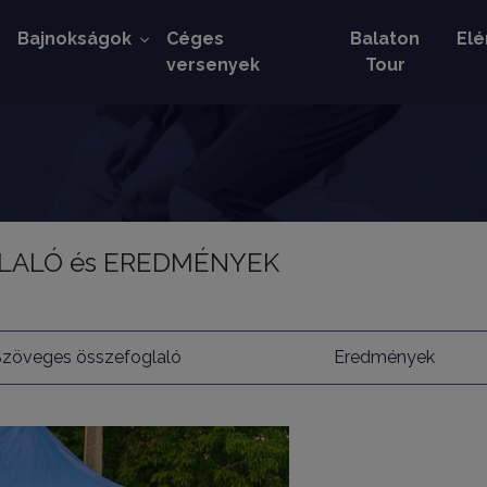
k
Bajnokságok
Céges
Balaton
Elé
versenyek
Tour
OGLALÓ és EREDMÉNYEK
Szöveges összefoglaló
Eredmények