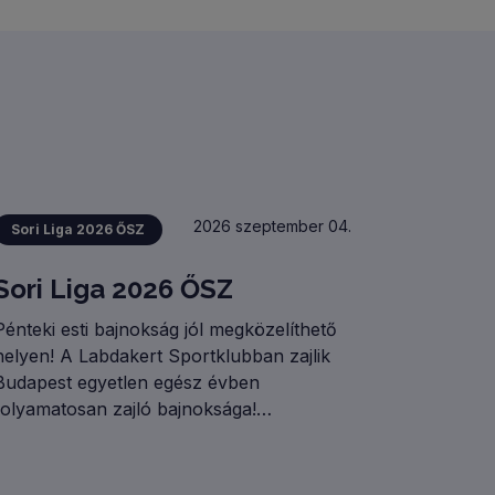
Leaflet
| ©
OpenStreetMap
contributors
2026 szeptember 04.
Sori Liga 2026 ŐSZ
Sori Liga 2026 ŐSZ
Pénteki esti bajnokság jól megközelíthető
helyen! A Labdakert Sportklubban zajlik
Budapest egyetlen egész évben
folyamatosan zajló bajnoksága!
Köszönhetően a 4 pályának és az
osztályrendszernek rendre 50 (!) csapattal
zajlik Ligánk! GYERTEK TI IS!