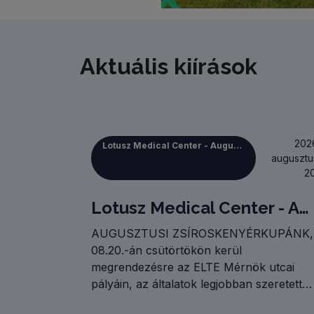
+
−
Aktuális kiírások
202
Lotusz Medical Center - Augusztus 20-i Zsíroskenyérkupa
augusztu
20
Lotusz Medical Center - Augusztus 20-i Zsíroskenyérkupa
AUGUSZTUSI ZSÍROSKENYÉRKUPÁNK,
08.20.-án csütörtökön kerül
megrendezésre az ELTE Mérnök utcai
pályáin, az általatok legjobban szeretett
FULL AMATŐR KATEGÓRIÁBAN! A