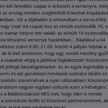
zen két felvidéki csapat is érkezett a versenyre, mel
 az ország minden szegletéből érkeztek kispályáso
eóban, sőt a díjátadón is elmondtam a torna előtti
 hogy 'csak' 64 csapat lesz az elmúlt esztendők 70, s
án hamar helyre tett valaki: az elmúlt 10 esztendő
ra létszámú versenye hazánkban... Ráadásul a 64
életes szám! 8.00.-21.00. között 4 pályán folytak a
, de ki kell emelnem, hogy egy remek mezőny gyűl
e a csapatok végig a játékkal foglalkoztak! Köszönöm
tő jellegű beszélgetéseket. Az év egyik leginkább v
ó lenni és azt gondolom mindazok számára ideális ez
apcsolódni szeretnének a nyári időszakban!
Köszönö
gondolom nagyon egyben voltunk ezen a hétvégén!
s a Balatonszárszó NKS-nek, hogy idén is remek
a szenzációs büfét is! Köszönet partnereinknek, ak
díjas asztal nem nézhetne így ki: