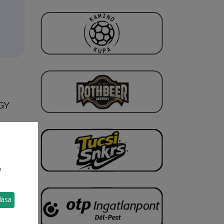
GY
y
dása