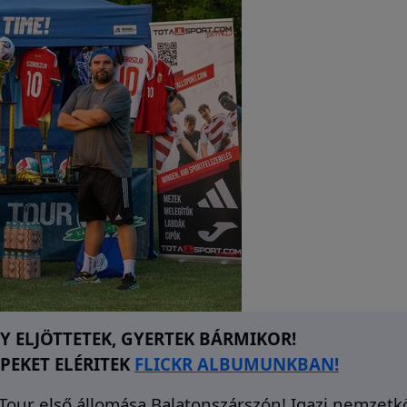
 ELJÖTTETEK, GYERTEK BÁRMIKOR!
PEKET ELÉRITEK
FLICKR ALBUMUNKBAN!
n Tour első állomása Balatonszárszón! Igazi nemzetk